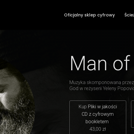
Oficjalny sklep cyfrowy
Ście
Man of
Muzyka skomponowana przez Z
God w reżyserii Yeleny Popovi
Kup
Pliki w jakości
CD z cyfrowym
bookletem
43,00 zł