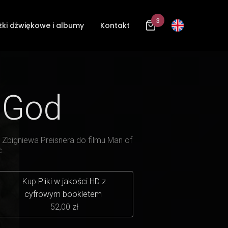
3
żki dźwiękowe i albumy
Kontakt
 God
bigniewa Preisnera do filmu Man of
c.
Kup
Pliki w jakości HD z
cyfrowym bookletem
52,00 zł